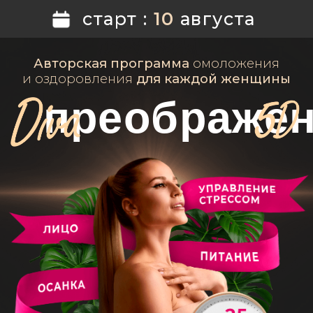
cтарт :
10
августа
Авторская программа
омоложения
и оздоровления
для каждой женщины
преображение
Индивидуальный план
на основе online-диагностики