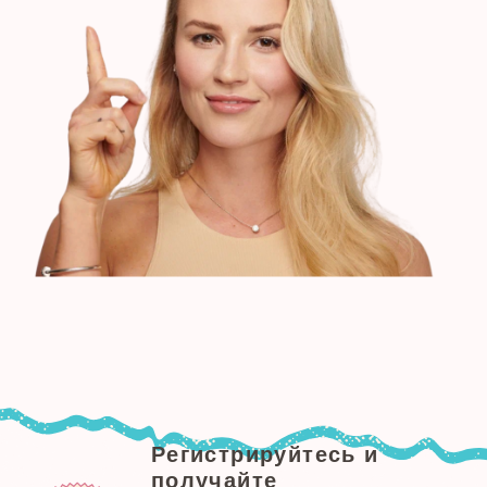
Регистрируйтесь и
получайте
В ПОДАРОК
:
❋
Комплекс упражнений
для красивого овала лица
❋
Диагностику носогубки
и упражнения против неё
На мастер-классе вы: