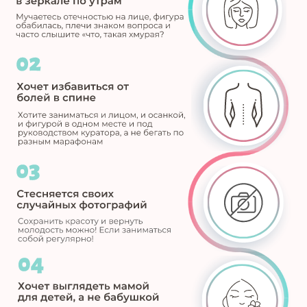
Автор мастер-класса
Ирина Довгалева
сертифицированный anti-age тренер
нутрициолог
косметолог-эстетист
10 лет в сфере естественного омоложения
основатель проекта DIVA