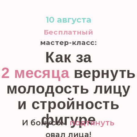
10 августа
Бесплатный
мастер-класс:
Как за
2 месяца
вернуть
молодость лицу
и стройность
фигуре
И бонусом
подтянуть
овал лица!
Выберите удобное время:
зарегистрироваться на 12:00 мск