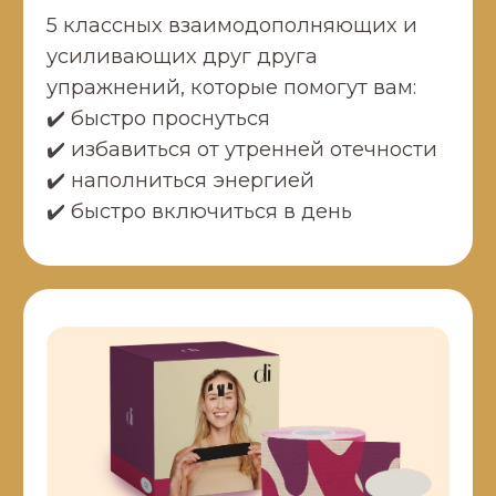
02
03
Не любит
Сделал «уколы
фотографироваться
красоты»
потому что выглядит
а результат не
не так, как в 20 лет и
порадовал
это огорчает