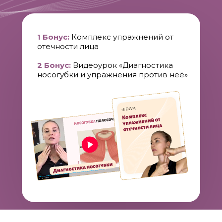
омоложении
избавиться от
сутулости
Определите ваш
Получите
тип лица
и поймете
пошаговый план
подходят ли вам
омоложения за 2
любые
упражнения
месяца,
который
из интернета
сработает 100%
Узнаете
как
Определите вашу
получить
причину
гипоаллергенный
отечности
и
тейп
для лица
в
выполните
подарок
комплекс
упражнений