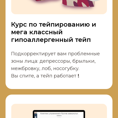
04
05
Хочет избавиться
Хочет выглядеть
от болей в спине
мамой
и шее
а не бабушкой
для детей, но не
знает, с чего
именно начать
06
Боится
чихнуть, посмеяться, заняться спортом
потому что беспокоят подтекания
ЗАРЕГИСТРИРОВАТЬСЯ И
ПОЛУЧИТЬ ПОДАРКИ