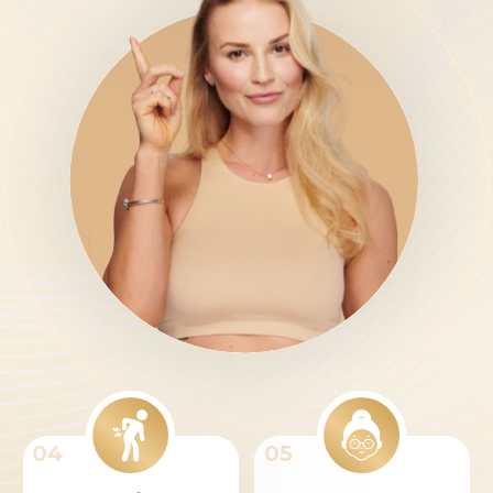
ПРИНЯТЬ УЧАСТИЕ
Основатель проекта DIVA,
Ирина Довгалева в социальных сетях:
ИП Поляков Кирилл Александрович
ИНН 773472701841
ОГРН 319774600270060
Политика конфиденциальности
Оферта
Служба поддержки:
diva@iksschool.ru