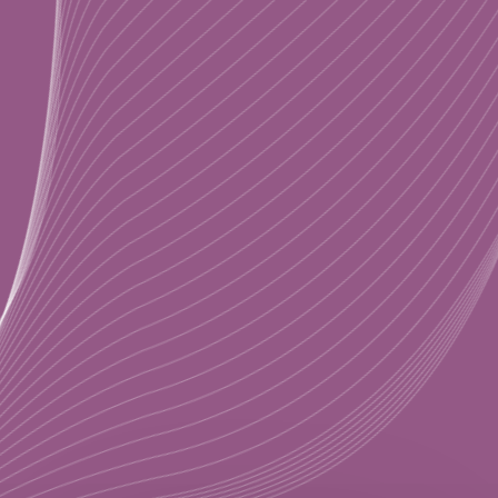
1 Бонус:
Комплекс упражнений от
отечности лица
2 Бонус:
Видеоурок «Диагностика
носогубки и упражнения против неё»
На мастер-классе
вы:
Разберетесь, как
Проведете
быстро и
диагностику
качественно
осанки
и узнаете,
получить
WOW-
как ее сделать
эффект в
королевской и