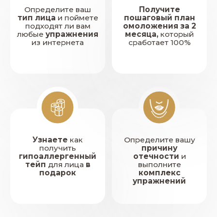
отечности
Пройдите
диагностику
осанки
Соберите
3 кодовых
слова
Выполните
комплекс
упражнений