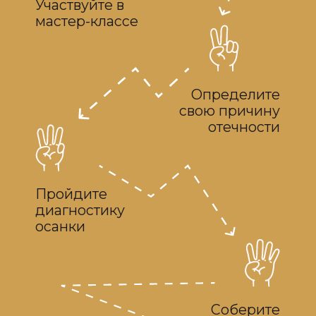
✔️ быстро проснуться
✔️ избавиться от утренней отечности
✔️ наполниться энергией
✔️ быстро включиться в день
Курс по тейпированию и
мега классный
гипоаллергенный тейп
Подкорректирует вам проблемные
зоны лица: депрессоры, брыльки,
межбровку, лоб, носогубку.