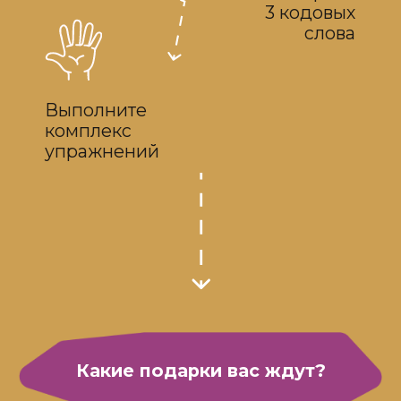
Вы спите, а тейп работает
!
5-минутный комплекс
против завернутых плеч
Выполняйте его в любое удобное
время и вы:
✔️ уберете сутулость
✔️ вытянете шею
✔️ подтянете овал лица