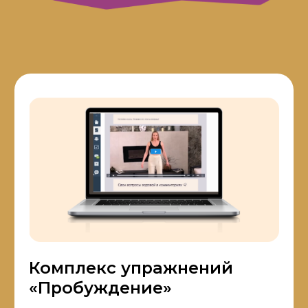
ПРИНЯТЬ УЧАСТИЕ
МАСТЕР-КЛАСС
ПОЛЕЗЕН ТЕМ, КТО:
01
Избегает зеркал по утрам
и не хочет видеть новые морщинки,
отечное лицо, поплывшую фигуру