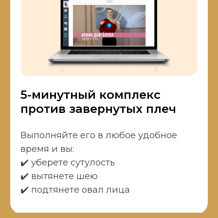
АВТОР МАСТЕР-КЛАССА
ИРИНА ДОВГАЛЕВА
сертифицированный anti-age тренер с
опытом работы более 10 лет
автор и преподаватель курсов «Мастер
естественного омоложения»,
«DIVAпреображение», которые прошли
несколько тысяч девушек
косметик-эстетист
нутрициолог
автор книги «Полюби своё отражение»
основатель проекта DIVA и бренда
косметики DIVA DIAMOND
консультант звезд и блогеров