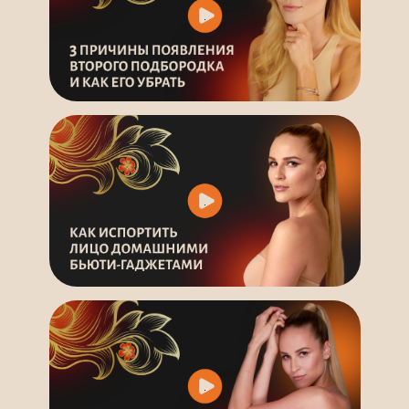
Ирина Довгалева в социальных сетях:
ИП Поляков Кирилл Александрович
ИНН 773472701841