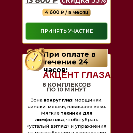
13 800 ₽
скидка 33%
4 600 ₽ / в месяц
ПРИНЯТЬ УЧАСТИЕ
При оплате в
течение 24
часов:
АКЦЕНТ ГЛАЗА
8 КОМПЛЕКСОВ
ПО 10 МИНУТ
Зона
вокруг глаз
: морщинки,
синяки, мешки, нависшее веко.
Мягкие
техники для
лимфотока
, чтобы убрать
«усталый взгляд» и упражнения
на расслабление и укрепление