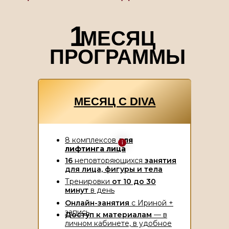
1
МЕСЯЦ
ПРОГРАММЫ
МЕСЯЦ С DIVA
8 комплексов
для
лифтинга лица
16
неповторяющихся
занятия
для лица, фигуры и тела
Тренировки
от 10 до 30
минут
в день
Онлайн-занятия
с Ириной +
запись
Доступ к материалам
— в
личном кабинете, в удобное