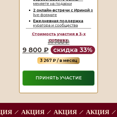
меняете на подарки
2 онлайн-встречи с Ириной
в
live-формате
Ежедневная поддержка
куратора и сообщества
Стоимость участия в 3-х
потоках:
14 700 ₽
9 800 ₽
скидка 33%
3 267 ₽ / в месяц
ПРИНЯТЬ УЧАСТИЕ
АКЦИЯ
АКЦИЯ
АКЦИЯ
АКЦ