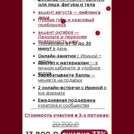
для лица, фигуры и тела
акцент августа —
лифтинга
лица
Пухлые губы и красивый
подбородок
акцент октября —
Декольте и передняя
поверхность шеи
Тренировки
от 10 до 30
минут
в день
Онлайн-занятия
с Ириной +
запись
Доступ к материалам
— в
личном кабинете, в удобное
время
Зарабатываете баллы
—
меняете на подарки
2 онлайн-встречи с Ириной
в
live-формате
Ежедневная поддержка
куратора и сообщества
Стоимость участия в 3-х потоках:
20 700 ₽