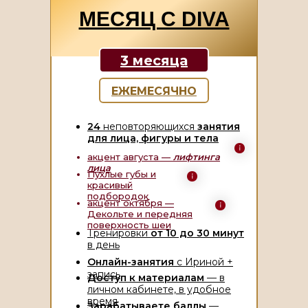
МЕСЯЦ С DIVA
3 месяца
ЕЖЕМЕСЯЧНО
24
неповторяющихся
занятия
для лица, фигуры и тела
акцент августа —
лифтинга
лица
Пухлые губы и
красивый
подбородок
акцент октября —
Декольте и передняя
поверхность шеи
Тренировки
от 10 до 30 минут
в день
Онлайн-занятия
с Ириной +
запись
Доступ к материалам
— в
личном кабинете, в удобное
время
Зарабатываете баллы
—