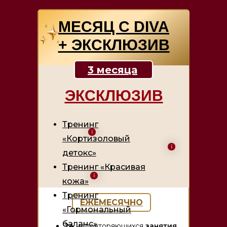
МЕСЯЦ С DIVA
+ ЭКСКЛЮЗИВ
3 месяца
ЭКСКЛЮЗИВ
Тренинг
«Кортизоловый
детокс»
Тренинг «Красивая
кожа»
Тренинг
ЕЖЕМЕСЯЧНО
«Гормональный
баланс»
24
неповторяющихся
занятия