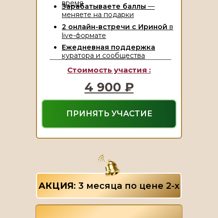
время
Зарабатываете баллы
—
меняете на подарки
2 онлайн-встречи с Ириной
в
live-формате
Ежедневная поддержка
куратора и сообщества
Стоимость участия :
4 900 ₽
ПРИНЯТЬ УЧАСТИЕ
АКЦИЯ
: 3 месяца по цене 2-х