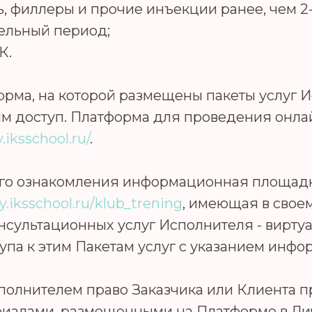
ь, филлеры и прочие инъекции ранее, чем 2
ельный период;
К.
орма, на которой размещены пакеты услуг 
ним доступ. Платформа для проведения он
.iksschool.ru/
.
ного ознакомления информационная площад
y.iksschool.ru/klub_trening
, имеющая в своем
ультационных услуг Исполнителя - виртуа
па к этим Пакетам услуг с указанием инфо
полнителем право Заказчика или Клиента п
риалами, размещенными на Платформе в Ли