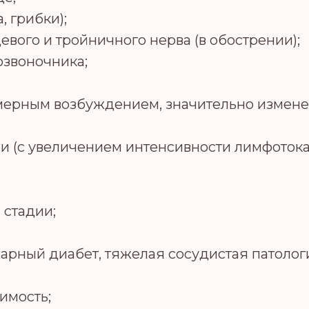
 грибки);
вого и тройничного нерва (в обострении);
озвоночника;
мерным возбуждением, значительно измене
ии (с увеличением интенсивности лимфотока
 стадии;
арный диабет, тяжелая сосудистая патолог
имость;